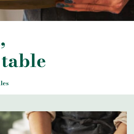
u,
 table
les