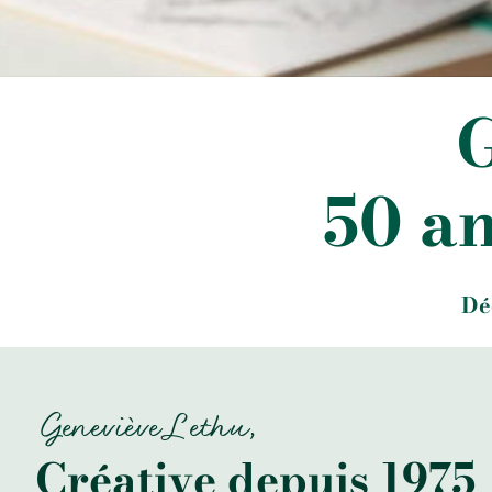
G
50 an
Dé
Geneviève Lethu,
Créative depuis 1975