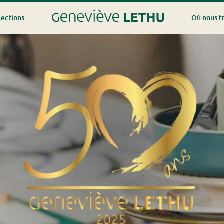
lections
Où nous t